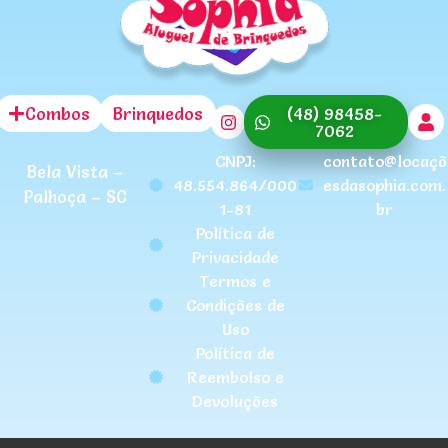
Combos
Brinquedos
(48) 98458-
7062
CNPJ:
contato@locaçõ
Bela Vista –
48.554.864/000
esdasophia.com.
Palhoça – SC
1-81
br
Política de
Privacidade
Termos e
Condições de
Uso
Política de
Reembolso e
Devoluções