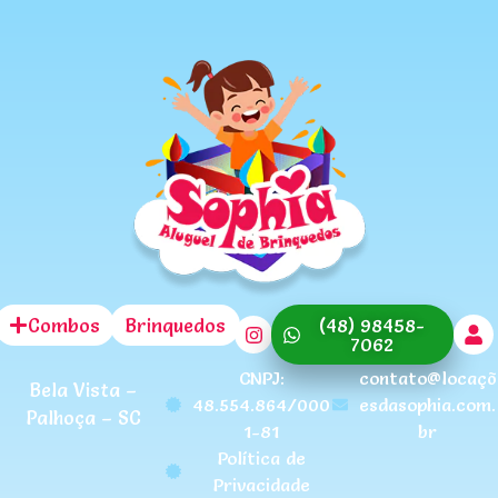
Combos
Brinquedos
(48) 98458-
7062
CNPJ:
contato@locaçõ
Bela Vista –
48.554.864/000
esdasophia.com.
Palhoça – SC
1-81
br
Política de
Privacidade