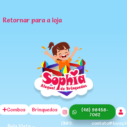
Retornar para a loja
Combos
Brinquedos
(48) 98458-
7062
CNPJ:
contato@locaçõ
Bela Vista –