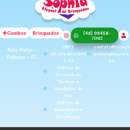
Combos
Brinquedos
(48) 98458-
7062
CNPJ:
contato@locaçõ
Bela Vista –
48.554.864/000
esdasophia.com.
Palhoça – SC
1-81
br
Política de
Privacidade
Termos e
Condições de
Uso
Política de
Reembolso e
Devoluções