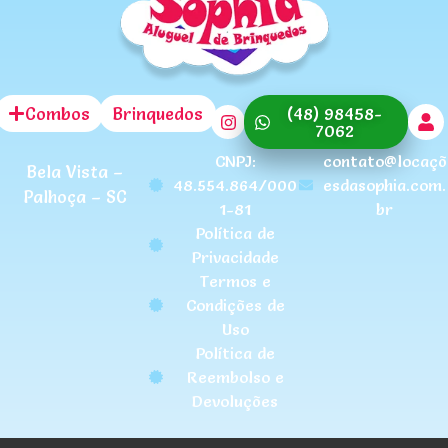
Combos
Brinquedos
(48) 98458-
7062
CNPJ:
contato@locaçõ
Bela Vista –
48.554.864/000
esdasophia.com.
Palhoça – SC
1-81
br
Política de
Privacidade
Termos e
Condições de
Uso
Política de
Reembolso e
Devoluções