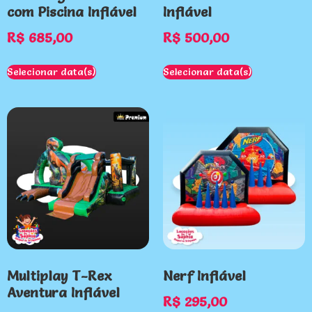
com Piscina Inflável
Inflável
R$
685,00
R$
500,00
Selecionar data(s)
Selecionar data(s)
Multiplay T-Rex
Nerf Inflável
Aventura Inflável
R$
295,00