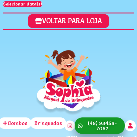
Selecionar data(s)
VOLTAR PARA LOJA
Combos
Brinquedos
(48) 98458-
7062