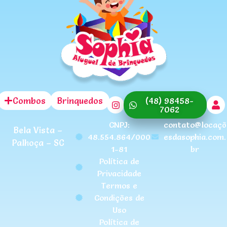
Combos
Brinquedos
(48) 98458-
7062
CNPJ:
contato@locaçõ
Bela Vista –
48.554.864/000
esdasophia.com.
Palhoça – SC
1-81
br
Política de
Privacidade
Termos e
Condições de
Uso
Política de