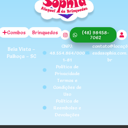
Combos
Brinquedos
(48) 98458-
7062
CNPJ:
contato@locaçõ
Bela Vista –
48.554.864/000
esdasophia.com.
Palhoça – SC
1-81
br
Política de
Privacidade
Termos e
Condições de
Uso
Política de
Reembolso e
Devoluções