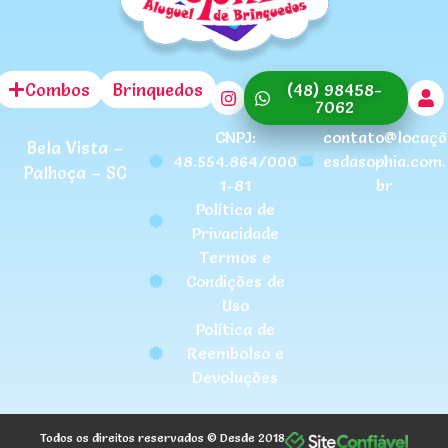
Combos
Brinquedos
(48) 98458-
7062
CNPJ:
contato@locaçõ
Bela Vista –
48.554.864/000
esdasophia.com.
Palhoça – SC
1-81
br
Política de
Privacidade
Termos e
Condições de
Uso
Política de
Reembolso e
Devoluções
Todos os direitos reservados © Desde 2018