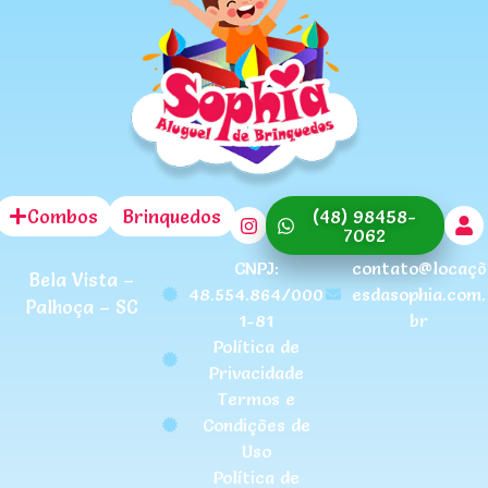
Combos
Brinquedos
(48) 98458-
7062
CNPJ:
contato@locaçõ
Bela Vista –
48.554.864/000
esdasophia.com.
Palhoça – SC
1-81
br
Política de
Privacidade
Termos e
Condições de
Uso
Política de