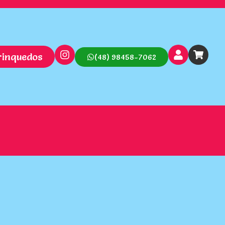
rinquedos
(48) 98458-7062