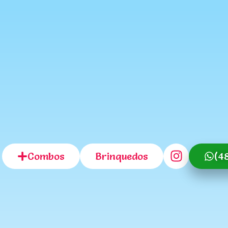
Combos
Brinquedos
(4