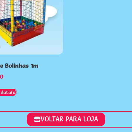
de Bolinhas 1m
0
 data(s)
VOLTAR PARA LOJA