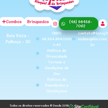
Combos
Brinquedos
(48) 98458-
7062
CNPJ:
contato@locaçõ
Bela Vista –
48.554.864/000
esdasophia.com.
Palhoça – SC
1-81
br
Política de
Privacidade
Termos e
Condições de
Uso
Política de
Reembolso e
Devoluções
Todos os direitos reservados © Desde 2018