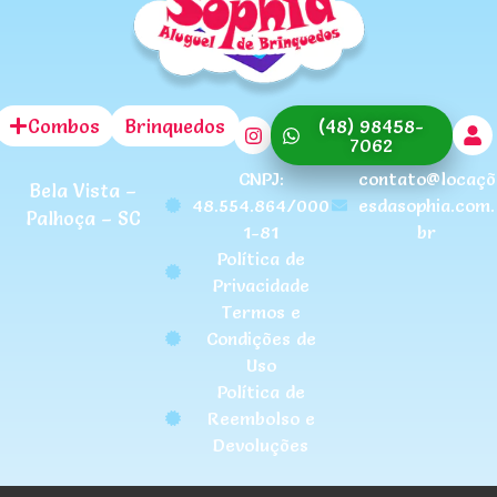
Combos
Brinquedos
(48) 98458-
7062
CNPJ:
contato@locaçõ
Bela Vista –
48.554.864/000
esdasophia.com.
Palhoça – SC
1-81
br
Política de
Privacidade
Termos e
Condições de
Uso
Política de
Reembolso e
Devoluções