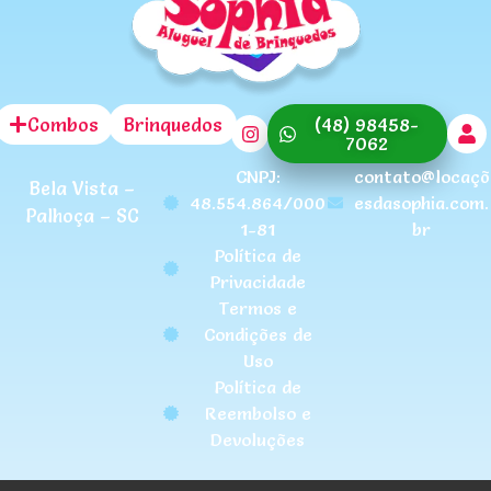
Combos
Brinquedos
(48) 98458-
7062
CNPJ:
contato@locaçõ
Bela Vista –
48.554.864/000
esdasophia.com.
Palhoça – SC
1-81
br
Política de
Privacidade
Termos e
Condições de
Uso
Política de
Reembolso e
Devoluções