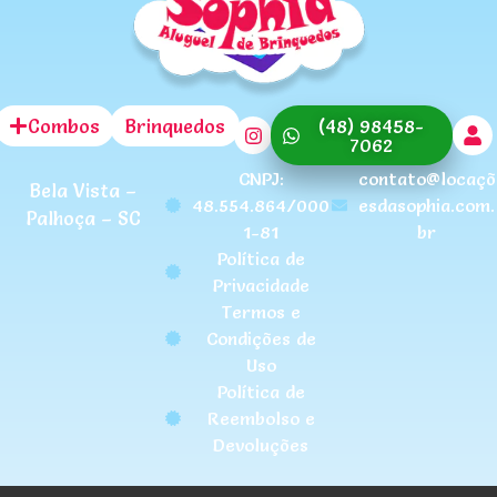
Combos
Brinquedos
(48) 98458-
7062
CNPJ:
contato@locaçõ
Bela Vista –
48.554.864/000
esdasophia.com.
Palhoça – SC
1-81
br
Política de
Privacidade
Termos e
Condições de
Uso
Política de
Reembolso e
Devoluções