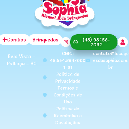
Combos
Brinquedos
(48) 98458-
7062
CNPJ:
contato@locaçõ
Bela Vista –
48.554.864/000
esdasophia.com.
Palhoça – SC
1-81
br
Política de
Privacidade
Termos e
Condições de
Uso
Política de
Reembolso e
Devoluções