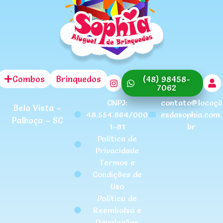
Combos
Brinquedos
(48) 98458-
7062
CNPJ:
contato@locaçõ
Bela Vista –
48.554.864/000
esdasophia.com.
Palhoça – SC
1-81
br
Política de
Privacidade
Termos e
Condições de
Uso
Política de
Reembolso e
Devoluções