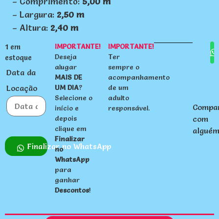
– Comprimento:
5,00 m
– Largura:
2,50 m
– Altura:
2,40 m
IMPORTANTE!
IMPORTANTE!
1 em
Deseja
Ter
estoque
alugar
sempre o
Data da
MAIS DE
acompanhamento
Locação
UM DIA
?
de um
Selecione o
adulto
Compar
início e
responsável.
com
Data da Locação
depois
agosto
clique em
2026
alguém
Finalizar
Finalizar no WhatsApp
no
seg
ter
qua
qui
sex
sab
dom
WhatsApp
27
28
29
30
31
1
2
para
ganhar
3
4
5
6
7
8
9
Descontos
!
10
11
12
13
14
15
16