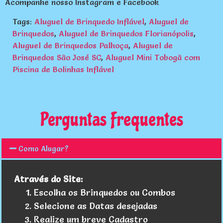
Acompanhe nosso
Instagram
e
Facebook
Tags:
Aluguel de Brinquedo Inflável
,
Aluguel de
Brinquedos
,
Aluguel de Brinquedos Florianópolis
,
Aluguel de Brinquedos Palhoça
,
Aluguel de
Brinquedos São José SC
,
Aluguel Mini Tobogã com
Piscina de Bolinhas Inflável
Perguntas Frequentes
Como Alugar?
Através do Site:
Escolha os Brinquedos ou Combos
Selecione as Datas desejadas
Realize um breve Cadastro