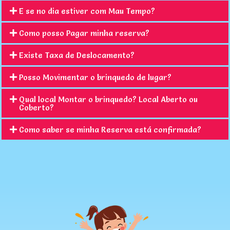
E se no dia estiver com Mau Tempo?
Como posso Pagar minha reserva?
Existe Taxa de Deslocamento?
Posso Movimentar o brinquedo de lugar?
Qual local Montar o brinquedo? Local Aberto ou
Coberto?
Como saber se minha Reserva está confirmada?