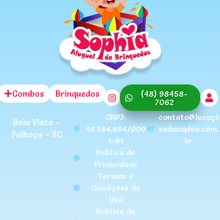
Combos
Brinquedos
(48) 98458-
7062
CNPJ:
contato@locaçõ
Bela Vista –
48.554.864/000
esdasophia.com.
Palhoça – SC
1-81
br
Política de
Privacidade
Termos e
Condições de
Uso
Política de