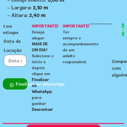
– Largura:
2,10 m
– Altura:
2,40 m
IMPORTANTE!
IMPORTANTE!
1 em
Deseja
Ter
estoque
alugar
sempre o
Data da
MAIS DE
acompanhamento
Locação
UM DIA
?
de um
Selecione o
adulto
Compar
início e
responsável.
com
Data da Locação
depois
agosto
clique em
2026
alguém
Finalizar
Finalizar no WhatsApp
no
seg
ter
qua
qui
sex
sab
dom
WhatsApp
27
28
29
30
31
1
2
para
ganhar
3
4
5
6
7
8
9
Descontos
!
10
11
12
13
14
15
16