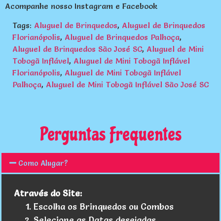
Acompanhe nosso
Instagram
e
Facebook
Tags:
Aluguel de Brinquedos
,
Aluguel de Brinquedos
Florianópolis
,
Aluguel de Brinquedos Palhoça
,
Aluguel de Brinquedos São José SC
,
Aluguel de Mini
Tobogã Inflável
,
Aluguel de Mini Tobogã Inflável
Florianópolis
,
Aluguel de Mini Tobogã Inflável
Palhoça
,
Aluguel de Mini Tobogã Inflável São José SC
Perguntas Frequentes
Como Alugar?
Através do Site:
Escolha os Brinquedos ou Combos
Selecione as Datas desejadas