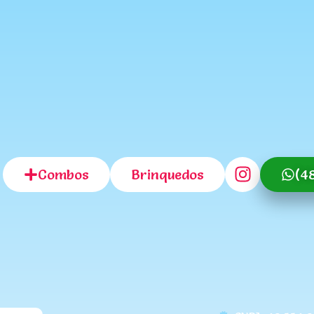
Combos
Brinquedos
(4