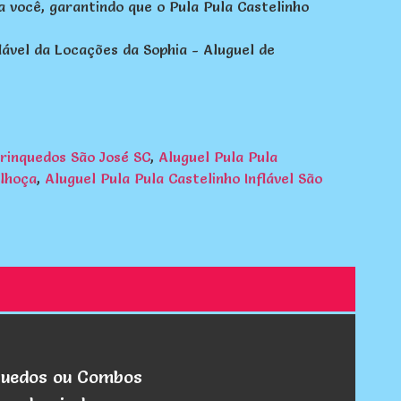
você, garantindo que o Pula Pula Castelinho
vel da Locações da Sophia - Aluguel de
Brinquedos São José SC
,
Aluguel Pula Pula
alhoça
,
Aluguel Pula Pula Castelinho Inflável São
quedos ou Combos