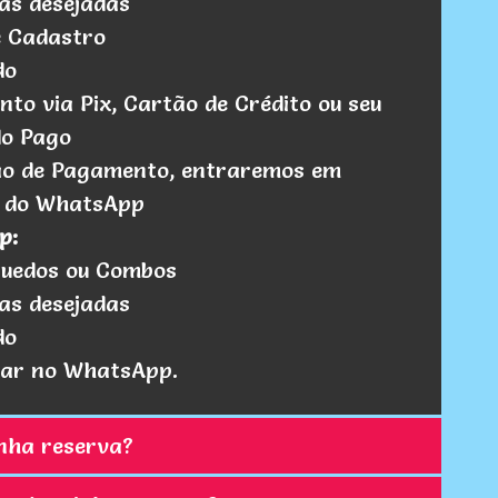
as desejadas
e Cadastro
do
to via Pix, Cartão de Crédito ou seu
do Pago
ão de Pagamento, entraremos em
s do WhatsApp
p:
quedos ou Combos
as desejadas
do
izar no WhatsApp.
nha reserva?