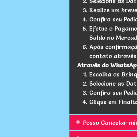
Selecione as Dat
Realize um brev
Confira seu Pedi
Efetue o Pagamen
Saldo no Merca
Após confirmaç
contato atravé
Através do WhatsAp
Escolha os Brin
Selecione as Dat
Confira seu Pedi
Clique em Final
Posso Cancelar mi