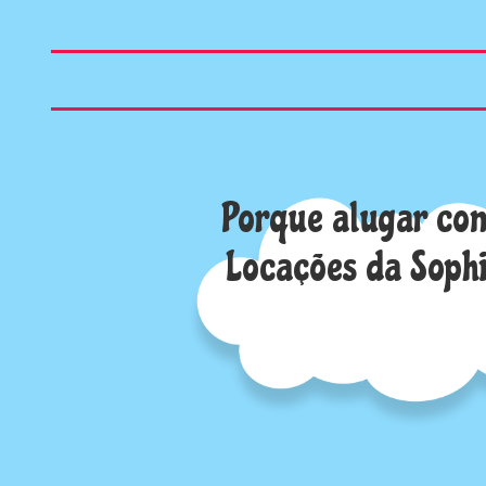
Porque alugar co
Locações da Soph