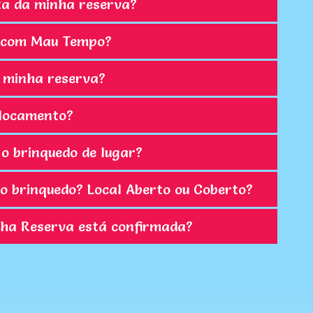
ta da minha reserva?
er com Mau Tempo?
 minha reserva?
slocamento?
o brinquedo de lugar?
o brinquedo? Local Aberto ou Coberto?
ha Reserva está confirmada?