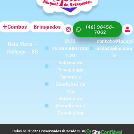
Combos
Brinquedos
(48) 98458-
7062
CNPJ:
contato@locaçõ
Bela Vista –
48.554.864/000
esdasophia.com.
Palhoça – SC
1-81
br
Política de
Privacidade
Termos e
Condições de
Uso
Política de
Reembolso e
Devoluções
Todos os direitos reservados © Desde 2018