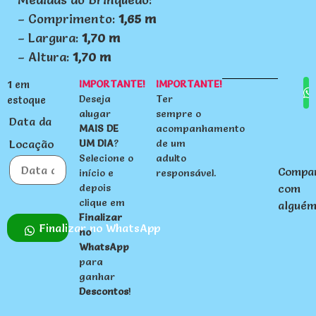
– Comprimento:
1,65 m
– Largura:
1,70 m
– Altura:
1,70 m
IMPORTANTE!
IMPORTANTE!
1 em
Deseja
Ter
estoque
alugar
sempre o
Data da
MAIS DE
acompanhamento
Locação
UM DIA
?
de um
Selecione o
adulto
Compar
início e
responsável.
com
Data da Locação
depois
agosto
clique em
2026
alguém
Finalizar
Finalizar no WhatsApp
no
seg
ter
qua
qui
sex
sab
dom
WhatsApp
27
28
29
30
31
1
2
para
ganhar
3
4
5
6
7
8
9
Descontos
!
10
11
12
13
14
15
16