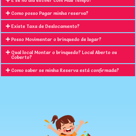
E se no dia estiver com Mau Tempo?
Como posso Pagar minha reserva?
Existe Taxa de Deslocamento?
Posso Movimentar o brinquedo de lugar?
Qual local Montar o brinquedo? Local Aberto ou
Coberto?
Como saber se minha Reserva está confirmada?