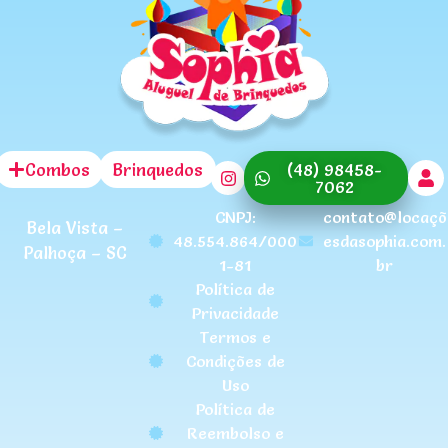
Combos
Brinquedos
(48) 98458-
7062
CNPJ:
contato@locaçõ
Bela Vista –
48.554.864/000
esdasophia.com.
Palhoça – SC
1-81
br
Política de
Privacidade
Termos e
Condições de
Uso
Política de
Reembolso e